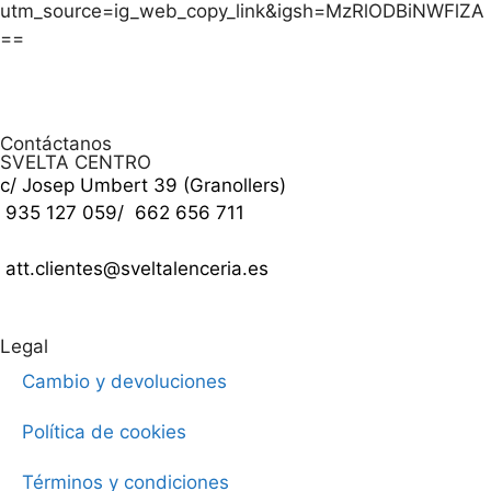
utm_source=ig_web_copy_link&igsh=MzRlODBiNWFlZA
==
Contáctanos
SVELTA CENTRO
c/ Josep Umbert 39 (Granollers)
935 127 059
/
662 656 711
att.clientes@sveltalenceria.es
Legal
Cambio y devoluciones
Política de cookies
Términos y condiciones