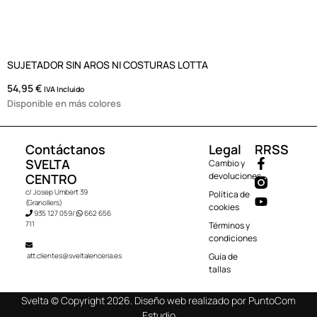
SUJETADOR SIN AROS NI COSTURAS LOTTA
54,95
€
IVA Incluido
Disponible en más colores
Contáctanos
Legal
RRSS
SVELTA
Cambio y
devoluciones
CENTRO
¿Necesitas ayuda? ¿No ves tu talla en
c/ Josep Umbert 39
Política de
(Granollers)
algún producto o tienes otra
cookies
935 127 059
/
662 656
duda? ¡Contáctanos!
711
Términos y
condiciones
att.clientes@sveltalenceria.es
Guía de
tallas
Abrir chat
Svelta © Copyright 2026. Diseño web realizado por
PuntoCom
Estudio