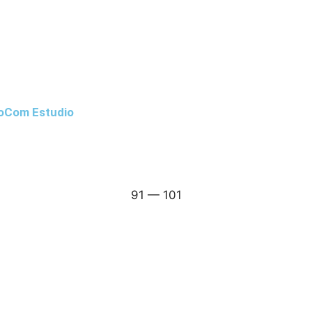
oCom Estudio
91
—
101