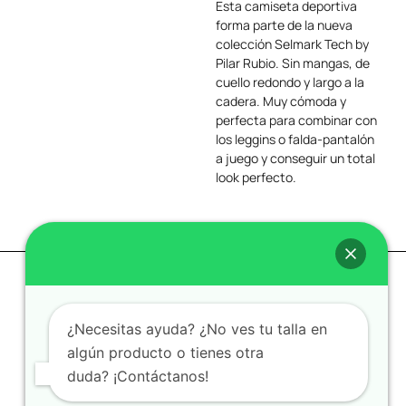
Esta camiseta deportiva
forma parte de la nueva
colección Selmark Tech by
Pilar Rubio. Sin mangas, de
cuello redondo y largo a la
cadera. Muy cómoda y
perfecta para combinar con
los leggins o falda-pantalón
a juego y conseguir un total
look perfecto.
Contáctanos
Legal
RRSS
SVELTA
Cambio y
devoluciones
CENTRO
¿Necesitas ayuda? ¿No ves tu talla en
c/ Josep Umbert 39
Política de
(Granollers)
algún producto o tienes otra
cookies
935 127 059
/
662 656
duda? ¡Contáctanos!
711
Términos y
condiciones