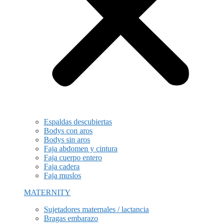
Espaldas descubiertas
Bodys con aros
Bodys sin aros
Faja abdomen y cintura
Faja cuerpo entero
Faja cadera
Faja muslos
MATERNITY
Sujetadores maternales / lactancia
Bragas embarazo