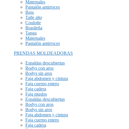
Maternales
Pantalón antirroces
Baja
Talle alto
Coulotte
Brasileña
Tanga
Maternales
Pantalón antirroces
PRENDAS MOLDEADORAS
Espaldas descubiertas
Bodys con aros
Bodys sin aros
Faja abdomen y cintura
Faja cuerpo entero
Faja cadera
Faja muslos
Espaldas descubiertas
Bodys con aros
Bodys sin aros
Faja abdomen y cintura
Faja cuerpo entero
Faja cadera