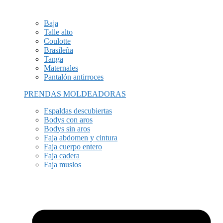
Baja
Talle alto
Coulotte
Brasileña
Tanga
Maternales
Pantalón antirroces
PRENDAS MOLDEADORAS
Espaldas descubiertas
Bodys con aros
Bodys sin aros
Faja abdomen y cintura
Faja cuerpo entero
Faja cadera
Faja muslos