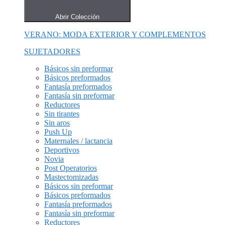
Abrir Colección
VERANO: MODA EXTERIOR Y COMPLEMENTOS
SUJETADORES
Básicos sin preformar
Básicos preformados
Fantasía preformados
Fantasía sin preformar
Reductores
Sin tirantes
Sin aros
Push Up
Maternales / lactancia
Deportivos
Novia
Post Operatorios
Mastectomizadas
Básicos sin preformar
Básicos preformados
Fantasía preformados
Fantasía sin preformar
Reductores