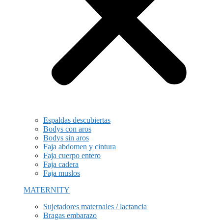
Espaldas descubiertas
Bodys con aros
Bodys sin aros
Faja abdomen y cintura
Faja cuerpo entero
Faja cadera
Faja muslos
MATERNITY
Sujetadores maternales / lactancia
Bragas embarazo