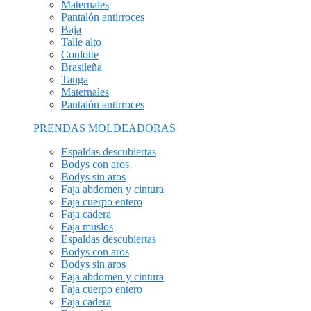
Maternales
Pantalón antirroces
Baja
Talle alto
Coulotte
Brasileña
Tanga
Maternales
Pantalón antirroces
PRENDAS MOLDEADORAS
Espaldas descubiertas
Bodys con aros
Bodys sin aros
Faja abdomen y cintura
Faja cuerpo entero
Faja cadera
Faja muslos
Espaldas descubiertas
Bodys con aros
Bodys sin aros
Faja abdomen y cintura
Faja cuerpo entero
Faja cadera