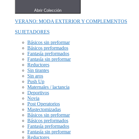
Abrir Colección
VERANO: MODA EXTERIOR Y COMPLEMENTOS
SUJETADORES
Básicos sin preformar
Básicos preformados
Fantasía preformados
Fantasía sin preformar
Reductores
Sin tirantes
Sin aros
Push Up
Maternales / lactancia
Deportivos
Novia
Post Operatorios
Mastectomizadas
Básicos sin preformar
Básicos preformados
Fantasía preformados
Fantasía sin preformar
Reductores