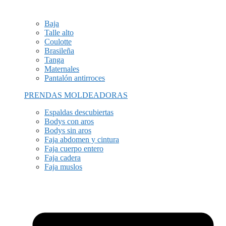
Baja
Talle alto
Coulotte
Brasileña
Tanga
Maternales
Pantalón antirroces
PRENDAS MOLDEADORAS
Espaldas descubiertas
Bodys con aros
Bodys sin aros
Faja abdomen y cintura
Faja cuerpo entero
Faja cadera
Faja muslos