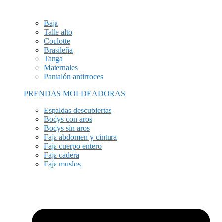
Baja
Talle alto
Coulotte
Brasileña
Tanga
Maternales
Pantalón antirroces
PRENDAS MOLDEADORAS
Espaldas descubiertas
Bodys con aros
Bodys sin aros
Faja abdomen y cintura
Faja cuerpo entero
Faja cadera
Faja muslos