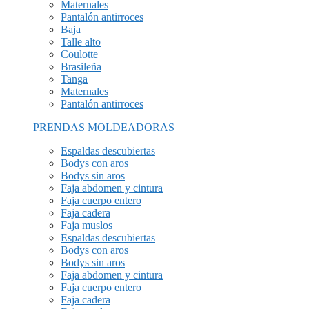
Maternales
Pantalón antirroces
Baja
Talle alto
Coulotte
Brasileña
Tanga
Maternales
Pantalón antirroces
PRENDAS MOLDEADORAS
Espaldas descubiertas
Bodys con aros
Bodys sin aros
Faja abdomen y cintura
Faja cuerpo entero
Faja cadera
Faja muslos
Espaldas descubiertas
Bodys con aros
Bodys sin aros
Faja abdomen y cintura
Faja cuerpo entero
Faja cadera