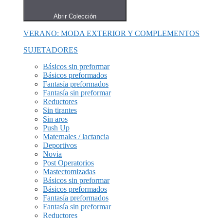
Abrir Colección
VERANO: MODA EXTERIOR Y COMPLEMENTOS
SUJETADORES
Básicos sin preformar
Básicos preformados
Fantasía preformados
Fantasía sin preformar
Reductores
Sin tirantes
Sin aros
Push Up
Maternales / lactancia
Deportivos
Novia
Post Operatorios
Mastectomizadas
Básicos sin preformar
Básicos preformados
Fantasía preformados
Fantasía sin preformar
Reductores