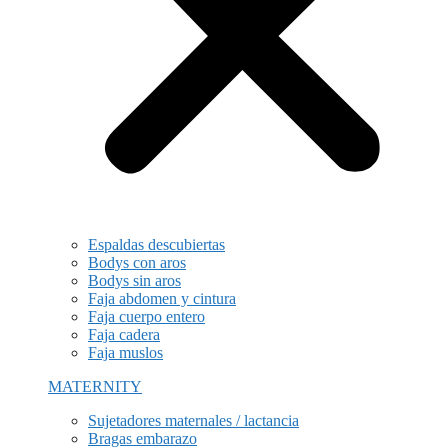
Espaldas descubiertas
Bodys con aros
Bodys sin aros
Faja abdomen y cintura
Faja cuerpo entero
Faja cadera
Faja muslos
MATERNITY
Sujetadores maternales / lactancia
Bragas embarazo