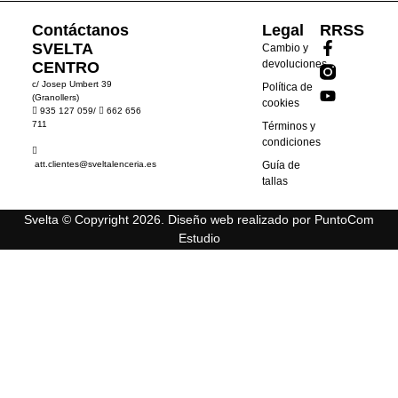
Contáctanos
Legal
RRSS
SVELTA
Cambio y
devoluciones
CENTRO
c/ Josep Umbert 39
Política de
(Granollers)
cookies
935 127 059
/
662 656
711
Términos y
condiciones
att.clientes@sveltalenceria.es
Guía de
tallas
Svelta © Copyright 2026. Diseño web realizado por
PuntoCom
Estudio